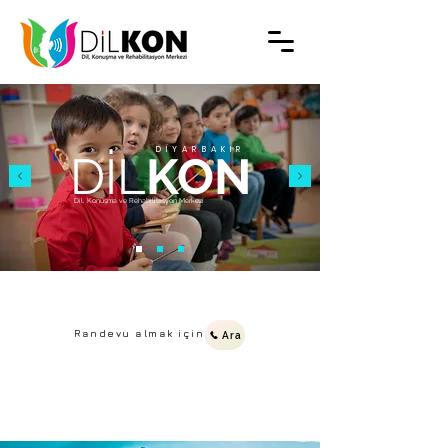
DİYARBAKIR
DİL
KON
Dil, Konuşma ve Rehabilitasyon Merkezi
Randevu almak için
Ara
doruk market, Dumlupınar, Diyar Cd.
no:77/A, 21500 Bismil/Diyarbakır