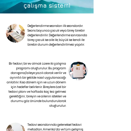
çalışma sistemi
Değerlendirme seansları ilk seanslardır.
Seans boyunca çocuk veya birey birebir
değerlendirilir. Değerlendirme sonrasında
birey çocuk ise aile ile, büyük ise kendi ile
birebir durum değerlendirilmesi yapılır.
Bir tedavi, bir ev olmak üzere iki çalışma
programı oluşturulur. Bu program
danışana/aileye yazılı olarak verilir ve
ayrıntılı bir şekilde nasıl uygulanacağı
anlatılır. Kısa dönem için ve uzun dönem
için hedefler belirlenir. Bireylere özel bir
tedavi planı ve haftada kaç kez gelmesi
gerektiğini; bireyin ve ailenin istekleri ve
durumu göz önünde bulundurularak
oluşturulur.
Tedavi seanslarında geleneksel tedavi
metodları, Amerika’da ve tüm gelişmiş