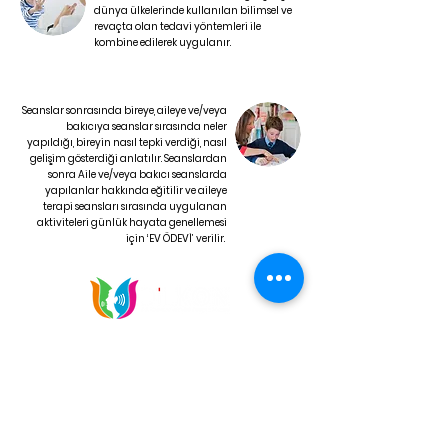
dünya ülkelerinde kullanılan bilimsel ve
revaçta olan tedavi yöntemleri ile
kombine edilerek uygulanır.
Seanslar sonrasında bireye, aileye ve/veya
bakıcıya seanslar sırasında neler
yapıldığı, bireyin nasıl tepki verdiği, nasıl
gelişim gösterdiği anlatılır. Seanslardan
sonra Aile ve/veya bakıcı seanslarda
yapılanlar hakkında eğitilir ve aileye
terapi seansları sırasında uygulanan
aktiviteleri günlük hayata genellemesi
için ‘EV ÖDEVİ’ verilir.
İletişim
Şubeler