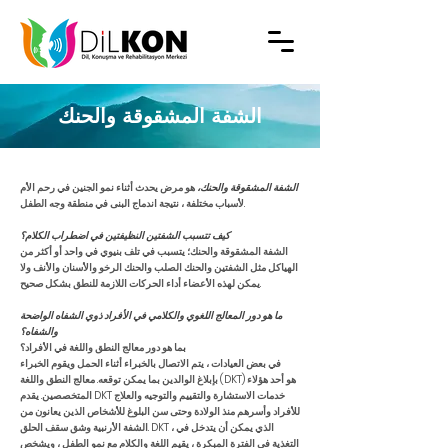
الشفة المشقوقة والحنك
الشفة المشقوقة والحنك،
هو مرض يحدث أثناء نمو الجنين في رحم الأم
لأسباب مختلفة ، نتيجة اندماج البنى في منطقة وجه الطفل.
كيف تتسبب الشفتين النظيفتين في اضطراب الكلام؟
الشفة المشقوقة والحنك؛ يتسبب في تلف بنيوي في واحد أو أكثر من
الهياكل مثل الشفتين والحنك الصلب والحنك الرخو والأسنان والأنف ولا
يمكن لهذه الأعضاء أداء الحركات اللازمة للنطق بشكل صحيح.
ما هو دور المعالج اللغوي والكلامي في الأفراد ذوي الشفاه الواضحة
والشفاه؟
ب
ما هو دور معالج النطق واللغة في الأفراد؟
في بعض العيادات ، يتم الاتصال بالخبراء أثناء الحمل ويقوم الخبراء
بإبلاغ الوالدين بما يمكن توقعه. معالج النطق واللغة (DKT) هو أحد هؤلاء
المتخصصين. يقدم DKT خدمات الاستشارة والتقييم والتوجيه والعلاج
للأفراد وأسرهم منذ الولادة وحتى سن البلوغ للأشخاص الذين يعانون من
الشفة الأرنبية وشق سقف الحلق. DKT ، الذي يمكن أن يتدخل في
التغذية في الفترة المبكرة ، يقيم اللغة والكلام مع نمو الطفل ، ويشخص